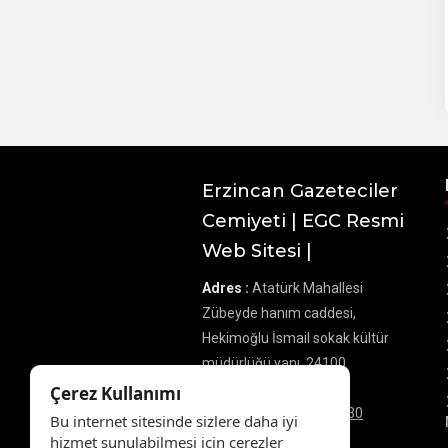
Erzincan Gazeteciler
Cemiyeti | EGC Resmi
Web Sitesi |
Adres :
Atatürk Mahallesi
Zübeyde hanım caddesi,
Hekimoğlu İsmail sokak kültür
müdürlüğü yanı, 24100
Merkez/Erzincan
Çerez Kullanımı
Telefon :
0 545 866 80 30
Bu internet sitesinde sizlere daha iyi
E-Posta :
hizmet sunulabilmesi için çerezler