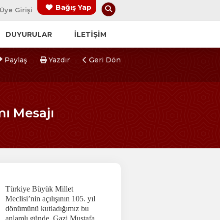
Arama Yap
Bağış Yap
Üye Girişi
DUYURULAR
İLETİŞİM
Paylaş
Yazdır
Geri Dön
mı Mesajı
Türkiye Büyük Millet
Meclisi’nin açılışının 105. yıl
dönümünü kutladığımız bu
anlamlı günde, Gazi Mustafa