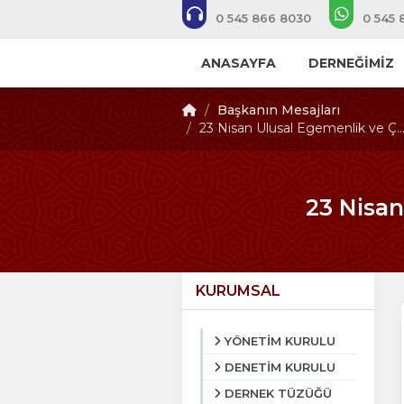
0 545 866 8030
0 545 
ANASAYFA
DERNEĞİMİZ
Başkanın Mesajları
23 Nisan Ulusal Egemenlik ve Ç..
23 Nisan
KURUMSAL
YÖNETİM KURULU
DENETİM KURULU
DERNEK TÜZÜĞÜ