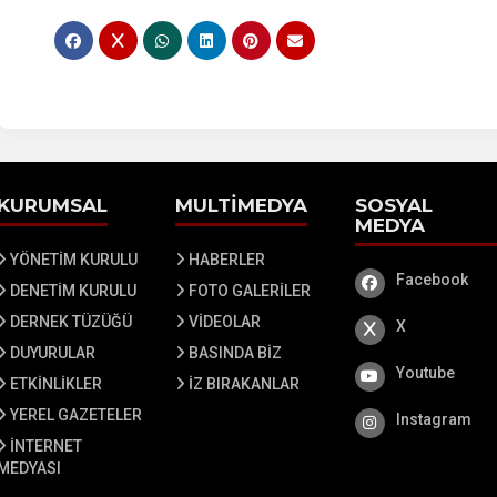
KURUMSAL
MULTİMEDYA
SOSYAL
MEDYA
YÖNETİM KURULU
HABERLER
Facebook
Facebook
DENETİM KURULU
FOTO GALERİLER
DERNEK TÜZÜĞÜ
VİDEOLAR
X
X
DUYURULAR
BASINDA BİZ
Youtube
Youtube
ETKİNLİKLER
İZ BIRAKANLAR
YEREL GAZETELER
Instagram
Instagram
İNTERNET
MEDYASI