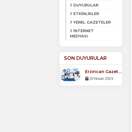
DUYURULAR
ETKİNLİKLER
YEREL GAZETELER
İNTERNET
MEDYASI
SON DUYURULAR
Erzincan Gazeteciler Cemiyeti Derneği Web Sitemiz Yayında!
20 Nisan 2025