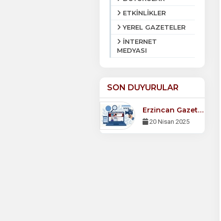
ETKİNLİKLER
YEREL GAZETELER
İNTERNET
MEDYASI
SON DUYURULAR
Erzincan Gazeteciler Cemiyeti Derneği Web Sitemiz Yayında!
20 Nisan 2025