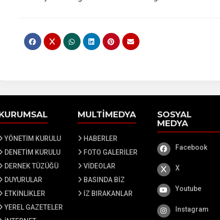
KURUMSAL
MULTİMEDYA
SOSYAL
MEDYA
YÖNETİM KURULU
HABERLER
Facebook
Facebook
DENETİM KURULU
FOTO GALERİLER
DERNEK TÜZÜĞÜ
VİDEOLAR
X
X
DUYURULAR
BASINDA BİZ
Youtube
Youtube
ETKİNLİKLER
İZ BIRAKANLAR
YEREL GAZETELER
Instagram
Instagram