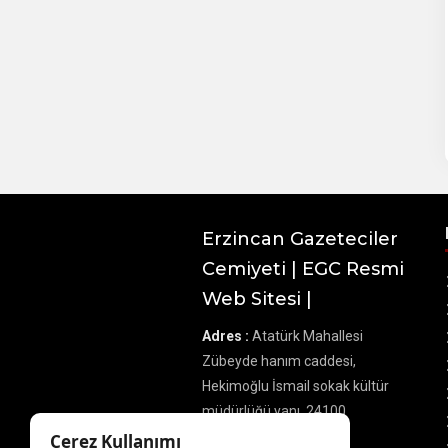
Erzincan Gazeteciler
Cemiyeti | EGC Resmi
Web Sitesi |
Adres :
Atatürk Mahallesi
Zübeyde hanım caddesi,
Hekimoğlu İsmail sokak kültür
müdürlüğü yanı, 24100
Merkez/Erzincan
Çerez Kullanımı