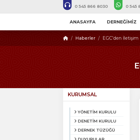
0 545 866 8030
0 545 
ANASAYFA
DERNEĞİMİZ
Haberler
EGC’den İletişim B
E
KURUMSAL
YÖNETİM KURULU
DENETİM KURULU
DERNEK TÜZÜĞÜ
DUYURULAR