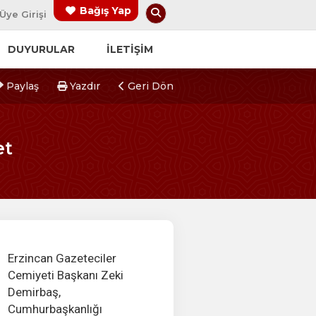
Arama Yap
Bağış Yap
Üye Girişi
DUYURULAR
İLETİŞİM
Paylaş
Yazdır
Geri Dön
et
Erzincan Gazeteciler
Cemiyeti Başkanı Zeki
Demirbaş,
Cumhurbaşkanlığı