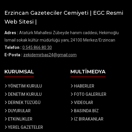
Erzincan Gazeteciler Cemiyeti | EGC Resmi
Web Sitesi |
Adres :
Atatürk Mahallesi Zübeyde hanım caddesi, Hekimoğlu
İsmail sokak kültür müdürlüğü yanı, 24100 Merkez/Erzincan
Telefon :
0 545 866 80 30
E-Posta :
zekidemirbas24@gmail.com
KURUMSAL
MULTİMEDYA
YÖNETİM KURULU
HABERLER
DENETİM KURULU
FOTO GALERİLER
DERNEK TÜZÜĞÜ
VİDEOLAR
DUYURULAR
BASINDA BİZ
ETKİNLİKLER
İZ BIRAKANLAR
YEREL GAZETELER