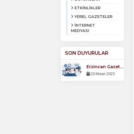
ETKİNLİKLER
YEREL GAZETELER
İNTERNET
MEDYASI
SON DUYURULAR
Erzincan Gazeteciler Cemiyeti Derneği Web Sitemiz Yayında!
20 Nisan 2025