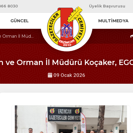
866 8030
Üyelik Başvurusu
GÜNCEL
MULTİMEDYA
e Orman İl Müd...
m ve Orman İl Müdürü Koçaker, EGC’y
09 Ocak 2026