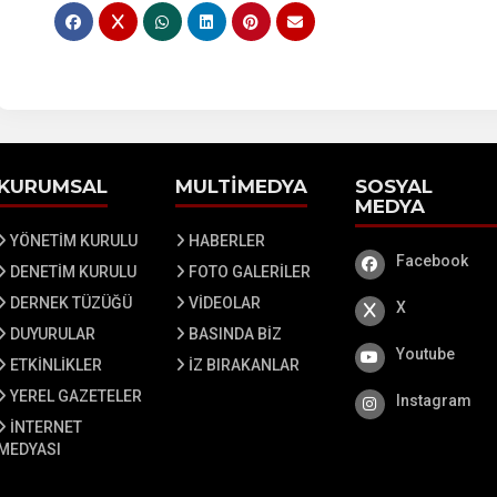
KURUMSAL
MULTİMEDYA
SOSYAL
MEDYA
YÖNETİM KURULU
HABERLER
Facebook
Facebook
DENETİM KURULU
FOTO GALERİLER
DERNEK TÜZÜĞÜ
VİDEOLAR
X
X
DUYURULAR
BASINDA BİZ
Youtube
Youtube
ETKİNLİKLER
İZ BIRAKANLAR
YEREL GAZETELER
Instagram
Instagram
İNTERNET
MEDYASI