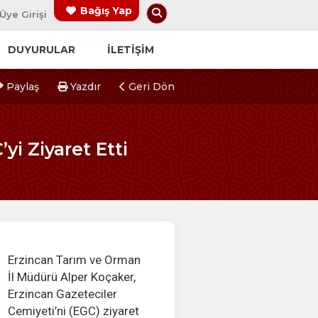
Arama Yap
Bağış Yap
Üye Girişi
DUYURULAR
İLETİŞİM
Paylaş
Yazdır
Geri Dön
i Ziyaret Etti
Erzincan Tarım ve Orman
İl Müdürü Alper Koçaker,
Erzincan Gazeteciler
Cemiyeti’ni (EGC) ziyaret