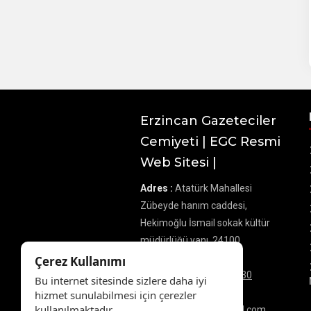
Erzincan Gazeteciler
Cemiyeti | EGC Resmi
Web Sitesi |
Adres :
Atatürk Mahallesi
Zübeyde hanım caddesi,
Hekimoğlu İsmail sokak kültür
müdürlüğü yanı, 24100
Merkez/Erzincan
Çerez Kullanımı
Telefon :
0 545 866 80 30
Bu internet sitesinde sizlere daha iyi
E-Posta :
hizmet sunulabilmesi için çerezler
kullanılmaktadır.
zekidemirbas24@gmail.com