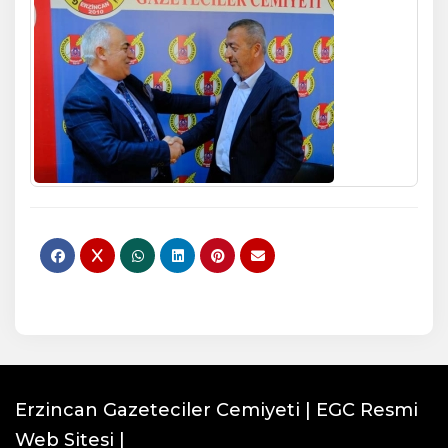
Erzincan Gazeteciler Cemiyeti | EGC Resmi
Web Sitesi |