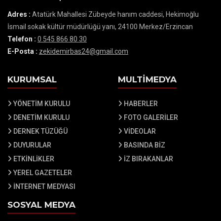
Adres :
Atatürk Mahallesi Zübeyde hanım caddesi, Hekimoğlu
İsmail sokak kültür müdürlüğü yanı, 24100 Merkez/Erzincan
Telefon :
0 545 866 80 30
E-Posta :
zekidemirbas24@gmail.com
KURUMSAL
MULTİMEDYA
YÖNETİM KURULU
HABERLER
DENETİM KURULU
FOTO GALERİLER
DERNEK TÜZÜĞÜ
VİDEOLAR
DUYURULAR
BASINDA BİZ
ETKİNLİKLER
İZ BIRAKANLAR
YEREL GAZETELER
İNTERNET MEDYASI
SOSYAL MEDYA