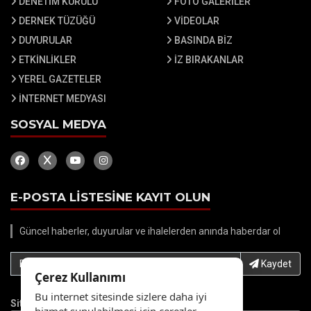
DENETİM KURULU
FOTO GALERİLER
DERNEK TÜZÜĞÜ
VİDEOLAR
DUYURULAR
BASINDA BİZ
ETKİNLİKLER
İZ BIRAKANLAR
YEREL GAZETELER
İNTERNET MEDYASI
SOSYAL MEDYA
E-POSTA LİSTESİNE KAYIT OLUN
Güncel haberler, duyurular ve ihalelerden anında haberdar ol
E-Posta adresinizi yazın...
Kaydet
Çerez Kullanımı
Bu internet sitesinde sizlere daha iyi
Site İstatistikleri