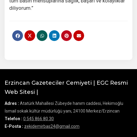
tüm basın mensuplarına sağlık, başarı ve kolaylıklar
diliyorum.”
Erzincan Gazeteciler Cemiyeti | EGC Resmi
Web Sitesi |
Adres :
Atatürk Mahallesi Zübeyde hanım caddesi, Hekimoğlu
İsmail sokak kültür müdürlüğü yanı, 24100 Merkez/Erzincan
Telefon :
0 545 866 80 30
E-Posta :
zekidemirbas24@gmail.com