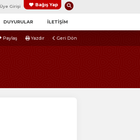
Arama Yap
Bağış Yap
Üye Girişi
DUYURULAR
İLETİŞİM
Paylaş
Yazdır
Geri Dön