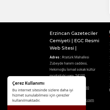
Erzincan Gazeteciler
Cemiyeti | EGC Resmi
Web Sitesi |
Adres :
Atatürk Mahallesi
Zübeyde hanım caddesi,
Hekimoğlu İsmail sokak kültür
müdürlüğü yanı, 24100
Merkez/Erzincan
Çerez Kullanımı
Telefon :
0 545 866 80 30
Bu internet sitesinde sizlere daha iyi
E-Posta :
hizmet sunulabilmesi için çerezler
kullanılmaktadır.
zekidemirbas24@gmail.com