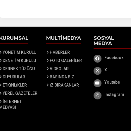
KURUMSAL
MULTİMEDYA
SOSYAL
MEDYA
YÖNETİM KURULU
HABERLER
Facebook
Facebook
DENETİM KURULU
FOTO GALERİLER
DERNEK TÜZÜĞÜ
VİDEOLAR
X
X
DUYURULAR
BASINDA BİZ
Youtube
Youtube
ETKİNLİKLER
İZ BIRAKANLAR
YEREL GAZETELER
Instagram
Instagram
İNTERNET
MEDYASI