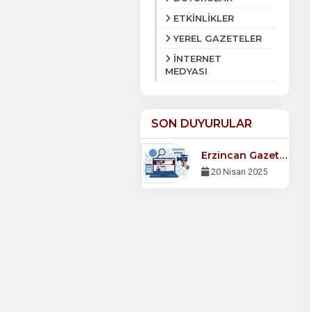
ETKİNLİKLER
YEREL GAZETELER
İNTERNET
MEDYASI
SON DUYURULAR
Erzincan Gazeteciler Cemiyeti Derneği Web Sitemiz Yayında!
20 Nisan 2025