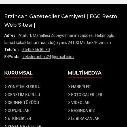
Erzincan Gazeteciler Cemiyeti | EGC Resmi
Web Sitesi |
Adres :
Atatürk Mahallesi Zübeyde hanım caddesi, Hekimoğlu
İsmail sokak kültür müdürlüğü yanı, 24100 Merkez/Erzincan
Telefon :
0 545 866 80 30
E-Posta :
zekidemirbas24@gmail.com
KURUMSAL
MULTİMEDYA
YÖNETİM KURULU
HABERLER
DENETİM KURULU
FOTO GALERİLER
DERNEK TÜZÜĞÜ
VİDEOLAR
DUYURULAR
BASINDA BİZ
ETKİNLİKLER
İZ BIRAKANLAR
YEREL GAZETELER