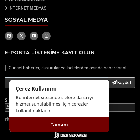
İNTERNET MEDYASI
SOSYAL MEDYA
E-POSTA LİSTESİNE KAYIT OLUN
Güncel haberler, duyurular ve ihalelerden anında haberdar ol
E-Posta adresinizi yazın...
Kaydet
Çerez Kullanımı
Bu internet sitesinde sizlere daha iyi
Site İstatistikleri
hizmet sunulabilmesi için çerezler
137387 Ziyaretci
172084 Gösterim
kullanılmaktadır.
Site Haritası
Tamam