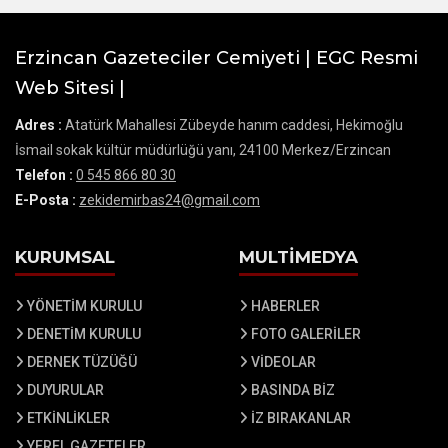
Erzincan Gazeteciler Cemiyeti | EGC Resmi
Web Sitesi |
Adres :
Atatürk Mahallesi Zübeyde hanım caddesi, Hekimoğlu
İsmail sokak kültür müdürlüğü yanı, 24100 Merkez/Erzincan
Telefon :
0 545 866 80 30
E-Posta :
zekidemirbas24@gmail.com
KURUMSAL
MULTİMEDYA
YÖNETİM KURULU
HABERLER
DENETİM KURULU
FOTO GALERİLER
DERNEK TÜZÜĞÜ
VİDEOLAR
DUYURULAR
BASINDA BİZ
ETKİNLİKLER
İZ BIRAKANLAR
YEREL GAZETELER