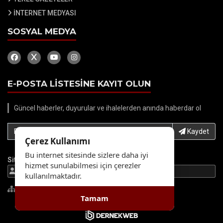
İNTERNET MEDYASI
SOSYAL MEDYA
E-POSTA LİSTESİNE KAYIT OLUN
Güncel haberler, duyurular ve ihalelerden anında haberdar ol
E-Posta adresinizi yazın...
Kaydet
Çerez Kullanımı
Bu internet sitesinde sizlere daha iyi
Site İstatistikleri
hizmet sunulabilmesi için çerezler
138234 Ziyaretci
173070 Gösterim
kullanılmaktadır.
Site Haritası
Tamam